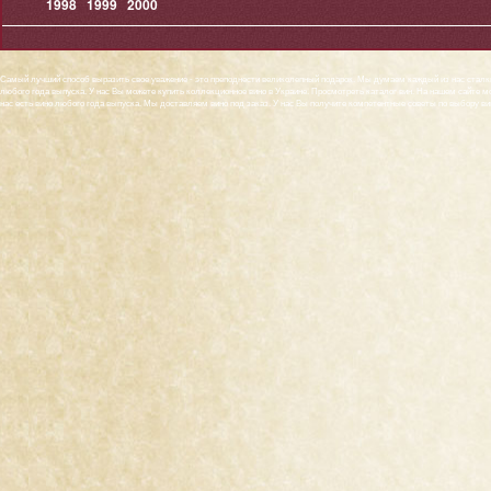
1998
1999
2000
Самый лучший способ выразить свое уважение - это преподнести великолепный подарок. Мы думаем каждый из нас сталкив
любого года выпуска. У нас Вы можете купить коллекционное вино в Украине. Просмотреть
каталог вин
. На нашем сайте м
нас есть вино любого года выпуска. Мы доставляем вино под заказ. У нас Вы получите компетентные советы по выбору ви