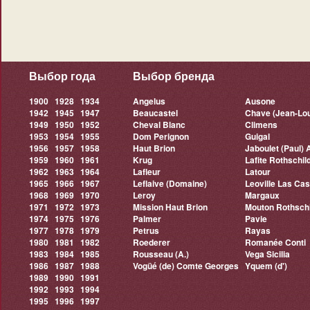
Выбор года
Выбор бренда
1900
1928
1934
Angelus
Ausone
1942
1945
1947
Beaucastel
Chave (Jean-Lou
1949
1950
1952
Cheval Blanc
Climens
1953
1954
1955
Dom Perignon
Guigal
1956
1957
1958
Haut Brion
Jaboulet (Paul) 
1959
1960
1961
Krug
Lafite Rothschil
1962
1963
1964
Lafleur
Latour
1965
1966
1967
Leflaive (Domaine)
Leoville Las Ca
1968
1969
1970
Leroy
Margaux
1971
1972
1973
Mission Haut Brion
Mouton Rothschi
1974
1975
1976
Palmer
Pavie
1977
1978
1979
Petrus
Rayas
1980
1981
1982
Roederer
Romanée Conti
1983
1984
1985
Rousseau (A.)
Vega Sicilia
1986
1987
1988
Vogüé (de) Comte Georges
Yquem (d')
1989
1990
1991
1992
1993
1994
1995
1996
1997