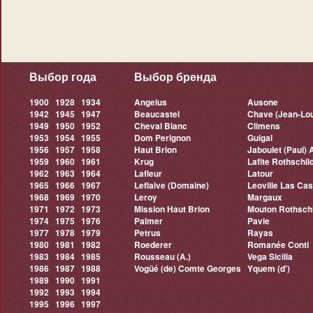
Выбор года
Выбор бренда
1900
1928
1934
Angelus
Ausone
1942
1945
1947
Beaucastel
Chave (Jean-Lou
1949
1950
1952
Cheval Blanc
Climens
1953
1954
1955
Dom Perignon
Guigal
1956
1957
1958
Haut Brion
Jaboulet (Paul) 
1959
1960
1961
Krug
Lafite Rothschil
1962
1963
1964
Lafleur
Latour
1965
1966
1967
Leflaive (Domaine)
Leoville Las Ca
1968
1969
1970
Leroy
Margaux
1971
1972
1973
Mission Haut Brion
Mouton Rothschi
1974
1975
1976
Palmer
Pavie
1977
1978
1979
Petrus
Rayas
1980
1981
1982
Roederer
Romanée Conti
1983
1984
1985
Rousseau (A.)
Vega Sicilia
1986
1987
1988
Vogüé (de) Comte Georges
Yquem (d')
1989
1990
1991
1992
1993
1994
1995
1996
1997