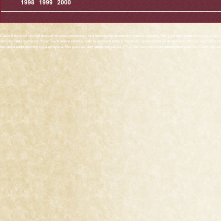
1998
1999
2000
Самый лучший способ выразить свое уважение - это преподнести великолепный подарок. Мы думаем каждый из нас сталкив
любого года выпуска. У нас Вы можете купить коллекционное вино в Украине. Просмотреть
каталог вин
. На нашем сайте м
нас есть вино любого года выпуска. Мы доставляем вино под заказ. У нас Вы получите компетентные советы по выбору ви