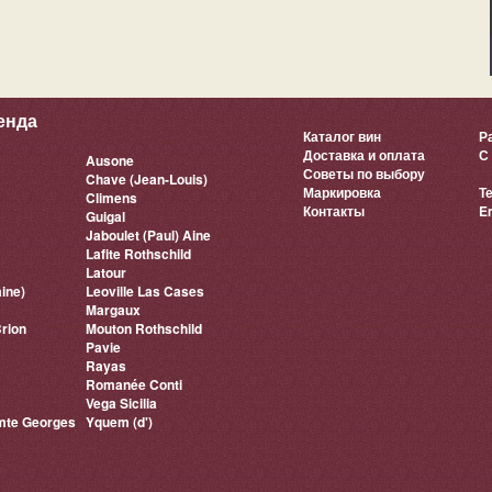
енда
Каталог вин
Р
Доставка и оплата
С 
Ausone
Советы по выбору
Chave (Jean-Louis)
Маркировка
Т
Climens
Контакты
E
Guigal
Jaboulet (Paul) Aine
Lafite Rothschild
Latour
ine)
Leoville Las Cases
Margaux
rion
Mouton Rothschild
Pavie
Rayas
Romanée Conti
Vega Sicilia
mte Georges
Yquem (d')