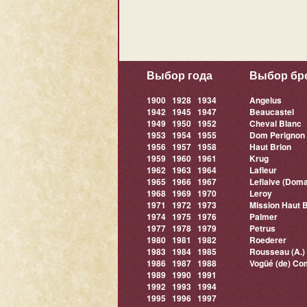
Выбор года
Выбор бр
1900
1928
1934
Angelus
1942
1945
1947
Beaucastel
1949
1950
1952
Cheval Blanc
1953
1954
1955
Dom Perignon
1956
1957
1958
Haut Brion
1959
1960
1961
Krug
1962
1963
1964
Lafleur
1965
1966
1967
Leflaive (Doma
1968
1969
1970
Leroy
1971
1972
1973
Mission Haut B
1974
1975
1976
Palmer
1977
1978
1979
Petrus
1980
1981
1982
Roederer
1983
1984
1985
Rousseau (A.)
1986
1987
1988
Vogüé (de) Co
1989
1990
1991
1992
1993
1994
1995
1996
1997